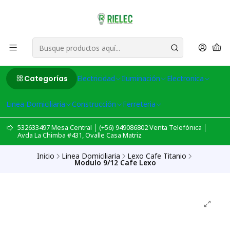
Categorías
Electricidad
Iluminación
Electronica
Linea Domiciliaria
Construcción
Ferreteria
532633497 Mesa Central │ (+56) 949086802 Venta Telefónica │
Avda La Chimba #431, Ovalle Casa Matriz
Inicio
Linea Domiciliaria
Lexo Cafe Titanio
Modulo 9/12 Cafe Lexo