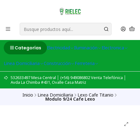
Categorías
Electricidad
Iluminación
Electronica
Linea Domiciliaria
Construcción
Ferreteria
532633497 Mesa Central │ (+56) 949086802 Venta Telefónica │
Avda La Chimba #431, Ovalle Casa Matriz
Inicio
Linea Domiciliaria
Lexo Cafe Titanio
Modulo 9/24 Cafe Lexo