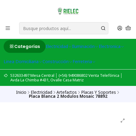
Categorías
Electricidad
Iluminación
Electronica
Linea Domiciliaria
Construcción
Ferreteria
532633497 Mesa Central │ (+56) 949086802 Venta Telefónica │
Avda La Chimba #431, Ovalle Casa Matriz
Inicio
Electricidad
Artefactos
Placas Y Soportes
Placa Blanca 2 Modulos Mosaic 78892