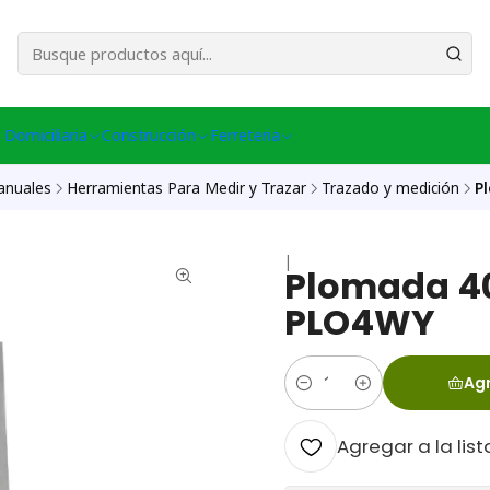
esa Central │ (+56) 949086802 Venta Telefónica │ Avda La Chimba #431, Ov
 Domiciliaria
Construcción
Ferreteria
anuales
Herramientas Para Medir y Trazar
Trazado y medición
P
|
Plomada 4
PLO4WY
Agr
Cantidad
Agregar a la list