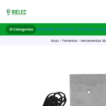
532633497 M
Categorías
Electricidad
Iluminación
Electronica
Linea
Inicio
Ferreteria
Herramientas M