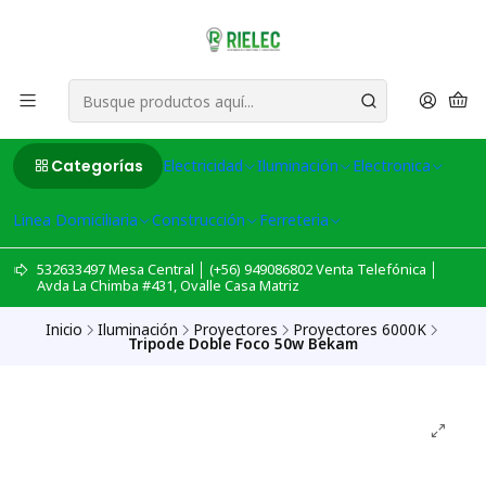
Categorías
Electricidad
Iluminación
Electronica
Linea Domiciliaria
Construcción
Ferreteria
532633497 Mesa Central │ (+56) 949086802 Venta Telefónica │
Avda La Chimba #431, Ovalle Casa Matriz
Inicio
Iluminación
Proyectores
Proyectores 6000K
Tripode Doble Foco 50w Bekam