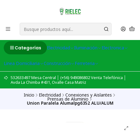
Categorías
Electricidad
Iluminación
Electronica
Linea Domiciliaria
Construcción
Ferreteria
532633497 Mesa Central │ (+56) 949086802 Venta Telefónica │
Avda La Chimba #431, Ovalle Casa Matriz
Inicio
Electricidad
Conexiones y Aislantes
Prensas de Aluminio
Union Paralela Alumalpg6352 ALU/ALUM