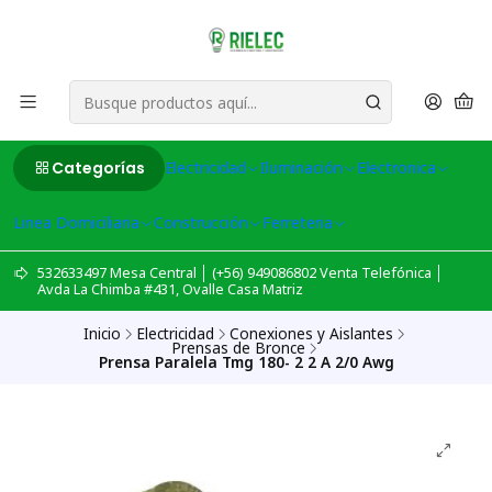
Categorías
Electricidad
Iluminación
Electronica
Linea Domiciliaria
Construcción
Ferreteria
532633497 Mesa Central │ (+56) 949086802 Venta Telefónica │
Avda La Chimba #431, Ovalle Casa Matriz
Inicio
Electricidad
Conexiones y Aislantes
Prensas de Bronce
Prensa Paralela Tmg 180- 2 2 A 2/0 Awg