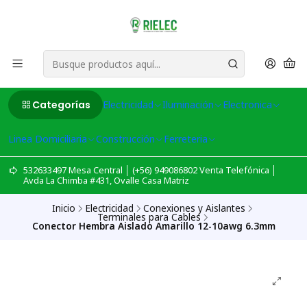
Categorías
Electricidad
Iluminación
Electronica
Linea Domiciliaria
Construcción
Ferreteria
532633497 Mesa Central │ (+56) 949086802 Venta Telefónica │
Avda La Chimba #431, Ovalle Casa Matriz
Inicio
Electricidad
Conexiones y Aislantes
Terminales para Cables
Conector Hembra Aislado Amarillo 12-10awg 6.3mm