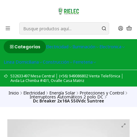
Categorías
Electricidad
Iluminación
Electronica
Linea Domiciliaria
Construcción
Ferreteria
532633497 Mesa Central │ (+56) 949086802 Venta Telefónica │
Avda La Chimba #431, Ovalle Casa Matriz
Inicio
Electricidad
Energía Solar
Protecciones y Control
Interruptores Automáticos 2 polo DC
Dc Breaker 2x16A 550Vdc Suntree