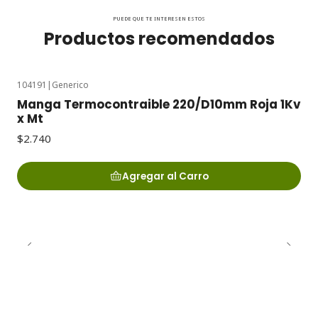
PUEDE QUE TE INTERESEN ESTOS
Productos recomendados
104191
|
Generico
Manga Termocontraible 220/D10mm Roja 1Kv
x Mt
$2.740
Agregar al Carro