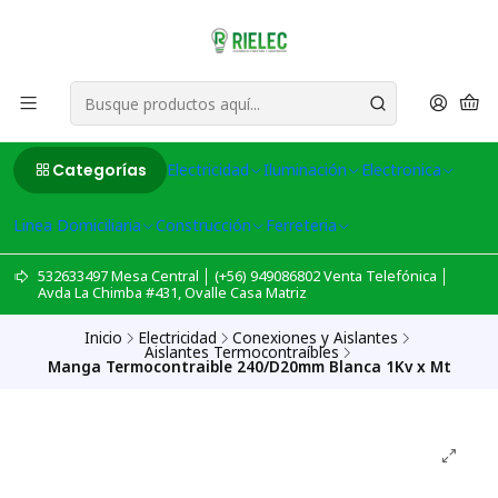
Categorías
Electricidad
Iluminación
Electronica
Linea Domiciliaria
Construcción
Ferreteria
532633497 Mesa Central │ (+56) 949086802 Venta Telefónica │
Avda La Chimba #431, Ovalle Casa Matriz
Inicio
Electricidad
Conexiones y Aislantes
Aislantes Termocontraíbles
Manga Termocontraible 240/D20mm Blanca 1Kv x Mt