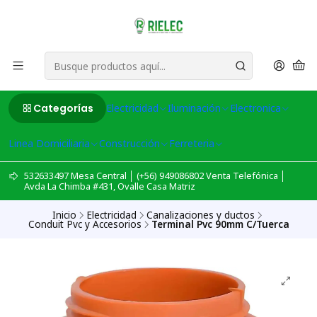
Categorías
Electricidad
Iluminación
Electronica
Linea Domiciliaria
Construcción
Ferreteria
532633497 Mesa Central │ (+56) 949086802 Venta Telefónica │
Avda La Chimba #431, Ovalle Casa Matriz
Inicio
Electricidad
Canalizaciones y ductos
Conduit Pvc y Accesorios
Terminal Pvc 90mm C/Tuerca