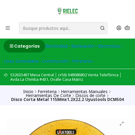
Categorías
Electricidad
Iluminación
Electronica
Linea Domiciliaria
Construcción
Ferreteria
532633497 Mesa Central │ (+56) 949086802 Venta Telefónica │
Avda La Chimba #431, Ovalle Casa Matriz
Inicio
Ferreteria
Herramientas Manuales
Herramientas De Corte
Discos de corte
Disco Corta Metal 115Mmx1.2X22.2 Uyustools DCM504